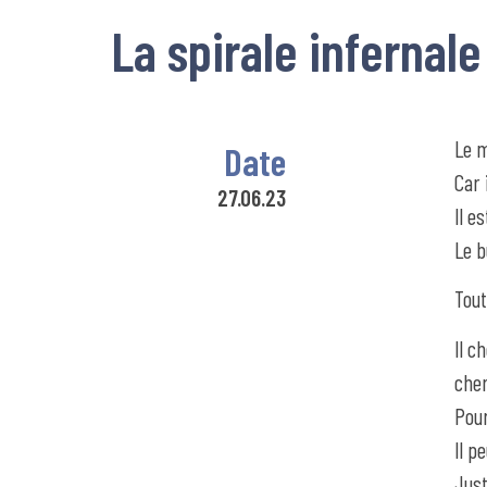
La spirale infernale
Le m
Date
Car 
27.06.23
Il e
Le b
Tout
Il c
cher
Pour
Il p
Just