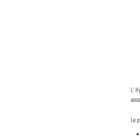
L’ H
asso
Le p