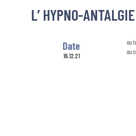
L’ HYPNO-ANTALGIE
ou t
Date
ou c
16.12.21