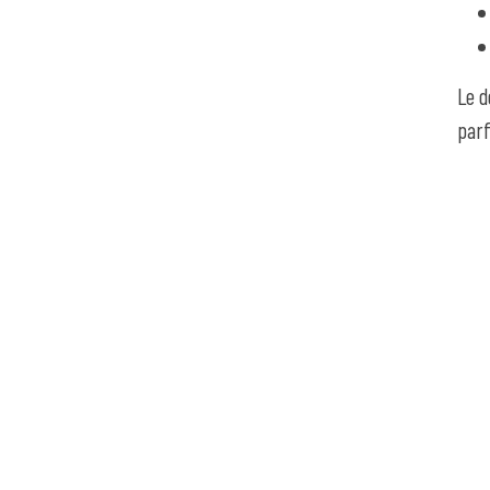
Le d
parf