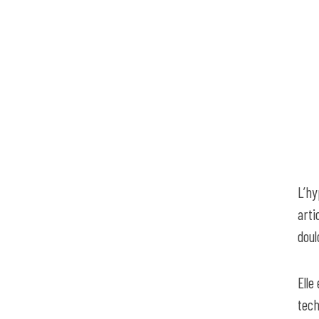
L’hy
arti
doul
Elle
tech